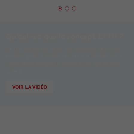
Qu’est-ce que le concept ETTP ?
L’ETTP, une solution clé en main adaptable, qui concilie
flexibilité pour l’entreprise utilisatrice et stabilité pour le
collaborateur délégué. Le résumé du concept en vidéo
juste ici.
VOIR LA VIDÉO