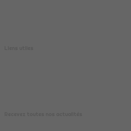
710 Rue Aristide Bergès
38330
MONTBONNOT-SAINT-MARTIN
Téléphone :
04 56 47 00 08
Liens utiles
Présentation
Espace candidature
Espace entreprise
Nous contacter
Mentions légales
Recevez toutes nos actualités
Avec la newsletter CDI Flex’, recevez toute notre actualité,