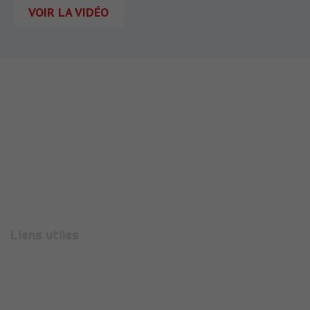
VOIR LA VIDÉO
710 Rue Aristide Bergès
38330
MONTBONNOT-SAINT-MARTIN
Téléphone :
04 56 47 00 08
Liens utiles
Présentation
Espace candidature
Espace entreprise