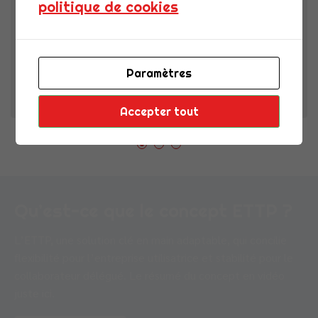
politique de cookies
Chez CDI FLEX, marque du Groupe ACE, nous savons
que les relations durables
Paramètres
0
Lisa Briolle
Accepter tout
Qu’est-ce que le concept ETTP ?
L’ETTP, une solution clé en main adaptable, qui concilie
flexibilité pour l’entreprise utilisatrice et stabilité pour le
collaborateur délégué. Le résumé du concept en vidéo
juste ici.