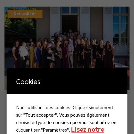
Actualités
Cookies
vendredi 26 juin 2026
Nous utilisons des cookies. Cliquez simplement
La Nuit de la Chance : un temps
sur "Tout accepter". Vous pouvez également
choisir le type de cookies que vous souhaitez en
privilégié pour échanger avec nos
Lisez notre
cliquant sur "Paramètres".
partenaires