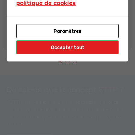
politique de cookies
Chez CDI FLEX, marque du Groupe ACE, nous savons
que les relations durables
Paramètres
0
Lisa Briolle
Accepter tout
Qu’est-ce que le concept ETTP ?
L’ETTP, une solution clé en main adaptable, qui concilie
flexibilité pour l’entreprise utilisatrice et stabilité pour le
collaborateur délégué. Le résumé du concept en vidéo
juste ici.