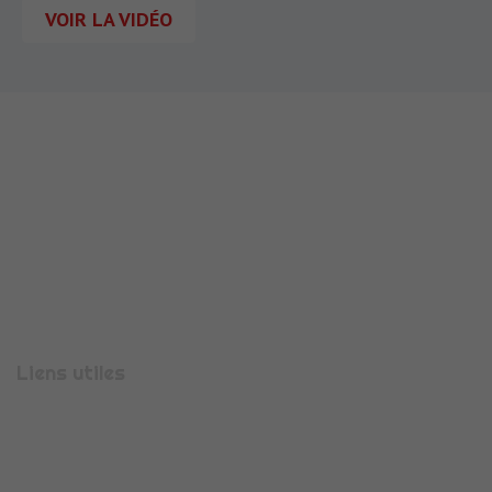
VOIR LA VIDÉO
710 Rue Aristide Bergès
38330
MONTBONNOT-SAINT-MARTIN
Téléphone :
04 56 47 00 08
Liens utiles
Présentation
Espace candidature
Espace entreprise