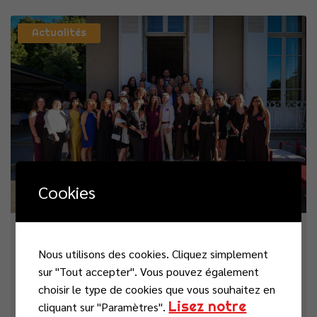
Actualités
Cookies
vendredi 26 juin 2026
Nous utilisons des cookies. Cliquez simplement
La Nuit de la Chance : un temps
sur "Tout accepter". Vous pouvez également
choisir le type de cookies que vous souhaitez en
privilégié pour échanger avec nos
Lisez notre
cliquant sur "Paramètres".
partenaires