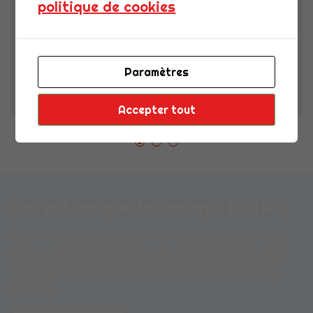
politique de cookies
Chez CDI FLEX, marque du Groupe ACE, nous savons
que les relations durables
Paramètres
0
Lisa Briolle
Accepter tout
Qu’est-ce que le concept ETTP ?
L’ETTP, une solution clé en main adaptable, qui concilie
flexibilité pour l’entreprise utilisatrice et stabilité pour le
collaborateur délégué. Le résumé du concept en vidéo
juste ici.