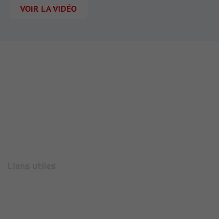
VOIR LA VIDÉO
710 Rue Aristide Bergès
38330
MONTBONNOT-SAINT-MARTIN
Téléphone :
04 56 47 00 08
Liens utiles
Présentation
Espace candidature
Espace entreprise