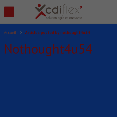
N SUBMENU (PRÉSENTATION)
Accueil
Articles posted by nothought4u54
Nothought4u54