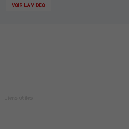
VOIR LA VIDÉO
710 Rue Aristide Bergès
38330
MONTBONNOT-SAINT-MARTIN
Téléphone :
04 56 47 00 08
Liens utiles
Présentation
Espace candidature
Espace entreprise