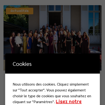
Actualités
Cookies
vendredi 26 juin 2026
Nous utilisons des cookies. Cliquez simplement
La Nuit de la Chance : un temps
sur "Tout accepter". Vous pouvez également
choisir le type de cookies que vous souhaitez en
privilégié pour échanger avec nos
Lisez notre
cliquant sur "Paramètres".
partenaires