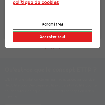
politique de cookies
Chez CDI FLEX, marque du Groupe ACE, nous savons
que les relations durables
Paramètres
0
Lisa Briolle
Accepter tout
Qu’est-ce que le concept ETTP ?
L’ETTP, une solution clé en main adaptable, qui concilie
flexibilité pour l’entreprise utilisatrice et stabilité pour le
collaborateur délégué. Le résumé du concept en vidéo
juste ici.