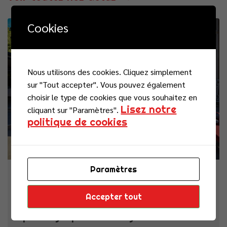
Cookies
Actualités
Nous utilisons des cookies. Cliquez simplement
sur "Tout accepter". Vous pouvez également
choisir le type de cookies que vous souhaitez en
Lisez notre
cliquant sur "Paramètres".
politique de cookies
Paramètres
vendredi 26 juin 2026
Accepter tout
La Nuit de la Chance : un temps
privilégié pour échanger avec nos