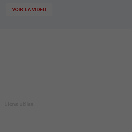
VOIR LA VIDÉO
710 Rue Aristide Bergès
38330
MONTBONNOT-SAINT-MARTIN
Téléphone :
04 56 47 00 08
Liens utiles
Présentation
Espace candidature