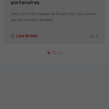
partenaires
Chez CDI FLEX, marque du Groupe ACE, nous savons
que les relations durables
0
Lisa Briolle
Qu’est-ce que le concept ETTP ?
L’ETTP, une solution clé en main adaptable, qui concilie
flexibilité pour l’entreprise utilisatrice et stabilité pour le
collaborateur délégué. Le résumé du concept en vidéo
juste ici.