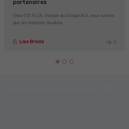
partenaires
Chez CDI FLEX, marque du Groupe ACE, nous savons
que les relations durables
0
Lisa Briolle
Qu’est-ce que le concept ETTP ?
L’ETTP, une solution clé en main adaptable, qui concilie
flexibilité pour l’entreprise utilisatrice et stabilité pour le
collaborateur délégué. Le résumé du concept en vidéo
juste ici.