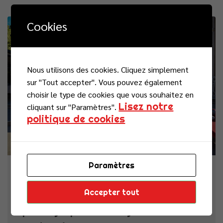
Cookies
Actualités
Nous utilisons des cookies. Cliquez simplement
sur "Tout accepter". Vous pouvez également
choisir le type de cookies que vous souhaitez en
Lisez notre
cliquant sur "Paramètres".
politique de cookies
Paramètres
vendredi 26 juin 2026
Accepter tout
La Nuit de la Chance : un temps
privilégié pour échanger avec nos