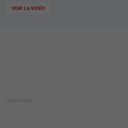
VOIR LA VIDÉO
710 Rue Aristide Bergès
38330
MONTBONNOT-SAINT-MARTIN
Téléphone :
04 56 47 00 08
Liens utiles
Présentation
Espace candidature