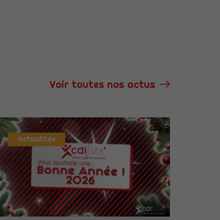
Afin que nous
puissions
améliorer la
fonctionnalité
et la
structure du
site Web, en
fonction de la
façon dont le
Voir toutes nos actus
site Web est
utilisé.
Experience
Actualités
Afin que notre
site Web
fonctionne
aussi bien que
possible lors
de votre visite.
Si vous