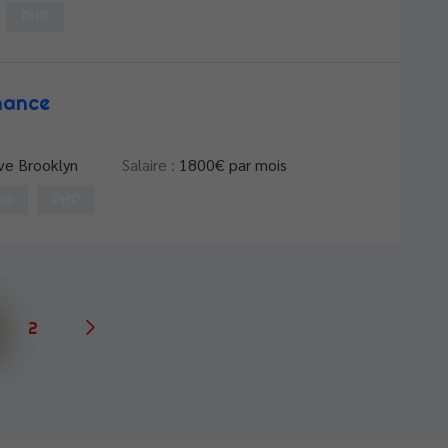
PHP
nance
ve Brooklyn
Salaire :
1800
€ par mois
op
PHP
2