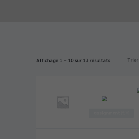
Trier
Affichage
1
–
10
sur 13 résultats
Assignment代写
鼓励
留学生作
assignment代写