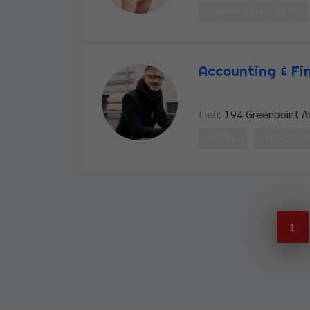
Adobe Illustrator
Accounting & Fi
Peter Hawkins
Lieu:
194 Greenpoint A
HTML
Photosh
1