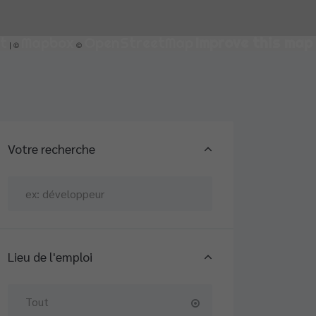
t
Mapbox
OpenStreetMap
Improve this map
| ©
©
Votre recherche
Lieu de l'emploi