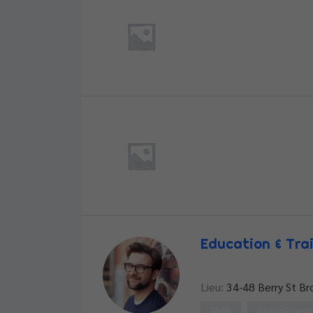
Nicolas VARROT
Candidat Candi
Education & Tra
Edward Riley
Lieu:
34-48 Berry St Br
PHP
WordPress