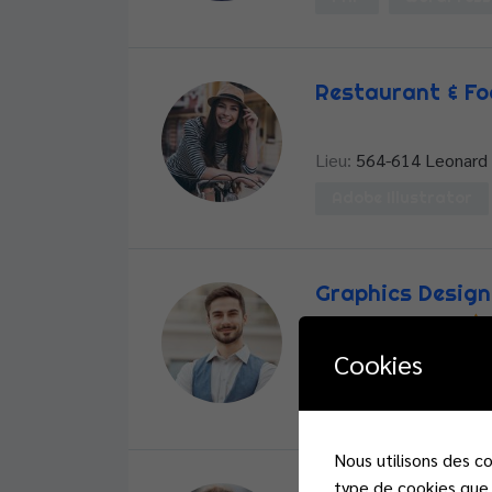
Restaurant & F
Ayla Cornell
Lieu:
564-614 Leonard 
Adobe Illustrator
Graphics Design
Jerry Thomas
Cookies
Lieu:
194 Greenpoint A
HTML
Photosh
Nous utilisons des c
type de cookies que 