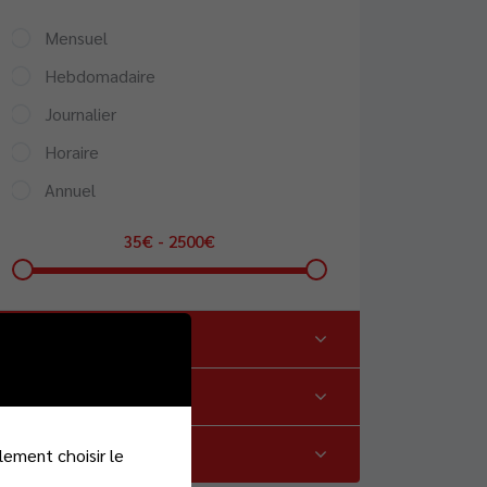
Mensuel
Hebdomadaire
Journalier
Horaire
Annuel
35
€
-
2500
€
Skills
Experience
Qualification
lement choisir le
olitique de