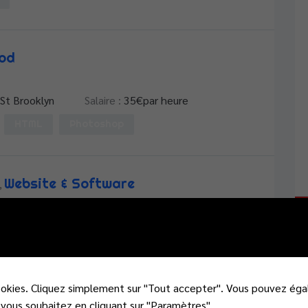
ood
St Brooklyn
Salaire :
35
€par heure
HTML
Photoshop
Website & Software
,
ve Brooklyn
Salaire :
40
€par heure
op
PHP
ookies. Cliquez simplement sur "Tout accepter". Vous pouvez éga
Lisez notre p
vous souhaitez en cliquant sur "Paramètres".