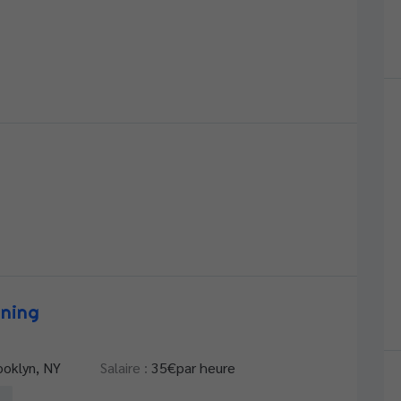
dat
ining
ooklyn, NY
Salaire :
35
€par heure