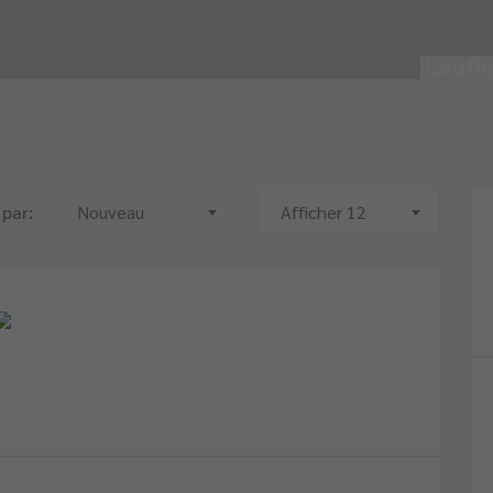
Leafle
 par:
Nouveau
Afficher 12
project assignment是非常值得
业代写