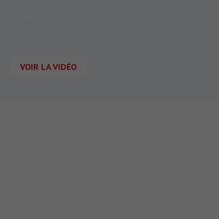
L’ETTP, une solution clé en main adaptable, qui concilie
flexibilité pour l’entreprise utilisatrice et stabilité pour le
collaborateur délégué. Le résumé du concept en vidéo
juste ici.
VOIR LA VIDÉO
710 Rue Aristide Bergès
38330
MONTBONNOT-SAINT-MARTIN
Téléphone :
04 56 47 00 08