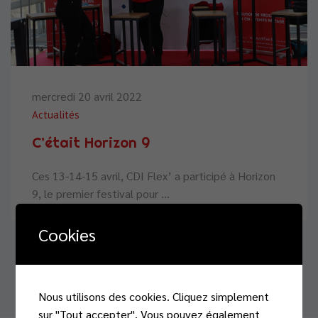
mercredi 20 avril 2022
Actualités
C’était Horizon 9
Ces 13-14-15 avril, CDI Flex’ a participé à Horizon
9, le premier festival pour ...
Cookies
1
4
6
…
5
Nous utilisons des cookies. Cliquez simplement
sur "Tout accepter". Vous pouvez également