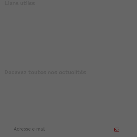
Liens utiles
Présentation
Espace candidature
Espace entreprise
Nous contacter
Mentions légales
Recevez toutes nos actualités
Avec la newsletter CDI Flex’, recevez toute notre actualité,
les évolutions et informations qui vous concernent. Pour
vous abonner, saisissez votre adresse e-mail dans le cadre
prévu ci-dessous.