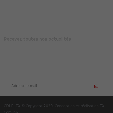
Espace candidature
Espace entreprise
Nous contacter
Mentions légales
Recevez toutes nos actualités
Avec la newsletter CDI Flex’, recevez toute notre actualité,
les évolutions et informations qui vous concernent. Pour
vous abonner, saisissez votre adresse e-mail dans le cadre
prévu ci-dessous.
CDI FLEX © Copyright 2020. Conception et réalisation FX-
Comunik