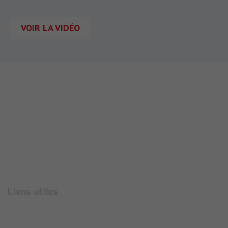
juste ici.
VOIR LA VIDÉO
710 Rue Aristide Bergès
38330
MONTBONNOT-SAINT-MARTIN
Téléphone :
04 56 47 00 08
Liens utiles
Présentation