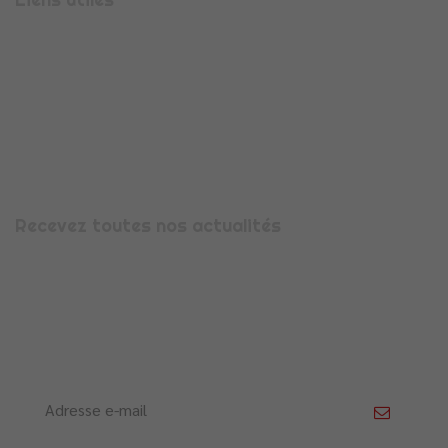
Présentation
Espace candidature
Espace entreprise
Nous contacter
Mentions légales
Recevez toutes nos actualités
Avec la newsletter CDI Flex’, recevez toute notre actualité,
les évolutions et informations qui vous concernent. Pour
vous abonner, saisissez votre adresse e-mail dans le cadre
prévu ci-dessous.