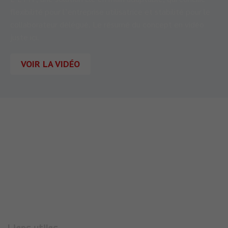
flexibilité pour l’entreprise utilisatrice et stabilité pour le
collaborateur délégué. Le résumé du concept en vidéo
juste ici.
VOIR LA VIDÉO
710 Rue Aristide Bergès
38330
MONTBONNOT-SAINT-MARTIN
Téléphone :
04 56 47 00 08
Liens utiles