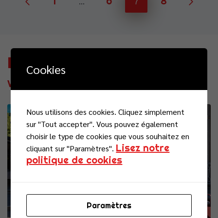
1
6
8
…
7
Nos dernières actualités
Cookies
Voir toutes nos actus
Nous utilisons des cookies. Cliquez simplement
Actualités
sur "Tout accepter". Vous pouvez également
choisir le type de cookies que vous souhaitez en
Lisez notre
cliquant sur "Paramètres".
politique de cookies
Paramètres