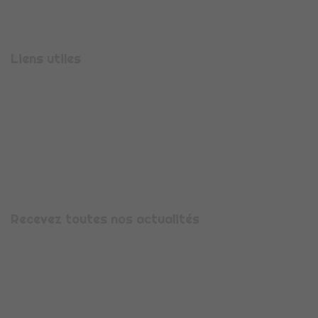
Téléphone :
04 56 47 00 08
Liens utiles
Présentation
Espace candidature
Espace entreprise
Nous contacter
Mentions légales
Recevez toutes nos actualités
Avec la newsletter CDI Flex’, recevez toute notre actualité,
les évolutions et informations qui vous concernent. Pour
vous abonner, saisissez votre adresse e-mail dans le cadre
prévu ci-dessous.