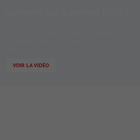
Qu’est-ce que le concept ETTP ?
L’ETTP, une solution clé en main adaptable, qui concilie
flexibilité pour l’entreprise utilisatrice et stabilité pour le
collaborateur délégué. Le résumé du concept en vidéo
juste ici.
VOIR LA VIDÉO
710 Rue Aristide Bergès
38330
MONTBONNOT-SAINT-MARTIN