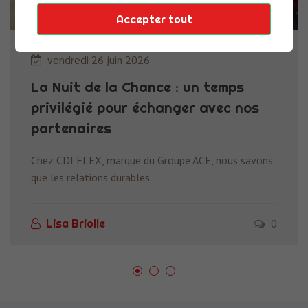
Accepter tout
vendredi 26 juin 2026
La Nuit de la Chance : un temps
privilégié pour échanger avec nos
partenaires
Chez CDI FLEX, marque du Groupe ACE, nous savons
que les relations durables
0
Lisa Briolle