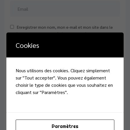
Enregistrer mon nom, mon e-mail et mon site dans le
navigateur pour mon prochain commentaire.
Cookies
Commentaire
Nous utilisons des cookies. Cliquez simplement
sur "Tout accepter". Vous pouvez également
choisir le type de cookies que vous souhaitez en
Lisez notre
cliquant sur "Paramètres".
politique de cookies
Paramètres