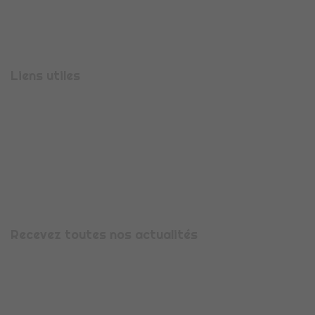
MONTBONNOT-SAINT-MARTIN
Téléphone :
04 56 47 00 08
Liens utiles
Présentation
Espace candidature
Espace entreprise
Nous contacter
Mentions légales
Recevez toutes nos actualités
Avec la newsletter CDI Flex’, recevez toute notre actualité,
les évolutions et informations qui vous concernent. Pour
vous abonner, saisissez votre adresse e-mail dans le cadre