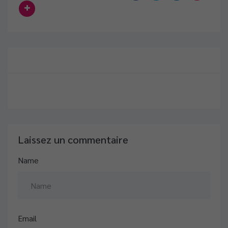
Témoignage de collaborateurs #1
CDIFLEX recrute en CDI, pour un de ses
clients
Laissez un commentaire
Name
Email