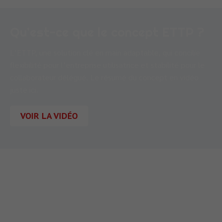
Qu’est-ce que le concept ETTP ?
L’ETTP, une solution clé en main adaptable, qui concilie
flexibilité pour l’entreprise utilisatrice et stabilité pour le
collaborateur délégué. Le résumé du concept en vidéo
juste ici.
VOIR LA VIDÉO
710 Rue Aristide Bergès
38330